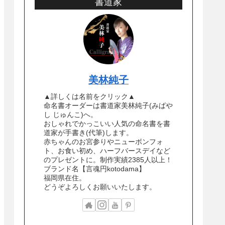
書道家
美林純子
▲詳しくは名前をクリック▲
命名書オーダーは書道家美林純子(みばや
し じゅんこ)へ。
おしゃれでかっこいい人気の命名書を書
道家が手書き(代筆)します。
赤ちゃんのお宮参りやニューボンフォ
ト、お食い初め、ハーフバースデイなど
のプレゼントに。制作実績2385人以上！
ブランド名【言魂円kotodama】
福岡県在住。
どうぞよろしくお願いいたします。