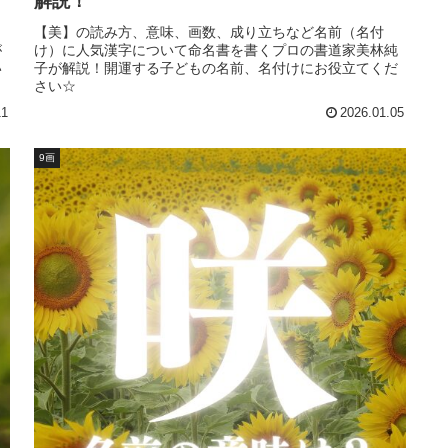
解説！
）
【美】の読み方、意味、画数、成り立ちなど名前（名付
が
け）に人気漢字について命名書を書くプロの書道家美林純
い
子が解説！開運する子どもの名前、名付けにお役立てくだ
さい☆
11
2026.01.05
9画