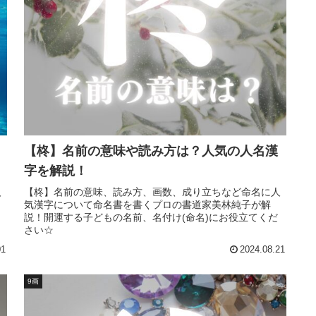
【柊】名前の意味や読み方は？人気の人名漢
字を解説！
人
【柊】名前の意味、読み方、画数、成り立ちなど命名に人
気漢字について命名書を書くプロの書道家美林純子が解
説！開運する子どもの名前、名付け(命名)にお役立てくだ
さい☆
01
2024.08.21
9画