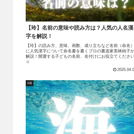
【玲】名前の意味や読み方は？人気の人名漢
字を解説！
【玲】の読み方、意味、画数、成り立ちなど名前（命名
に人気漢字について命名書を書くプロの書道家美林純子
解説！開運する子どもの名前、名付けにお役立てくださ
☆
2025.04.
9画