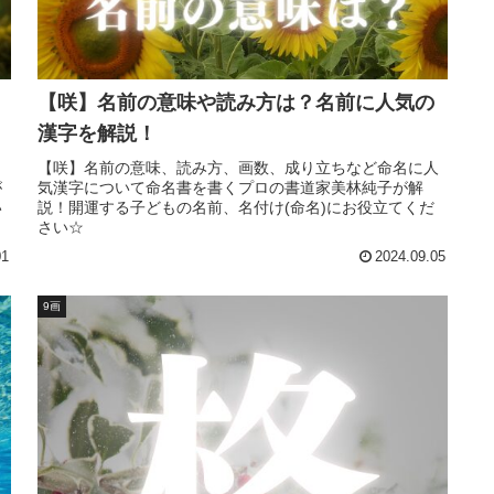
【咲】名前の意味や読み方は？名前に人気の
漢字を解説！
）
【咲】名前の意味、読み方、画数、成り立ちなど命名に人
が
気漢字について命名書を書くプロの書道家美林純子が解
い
説！開運する子どもの名前、名付け(命名)にお役立てくだ
さい☆
01
2024.09.05
9画