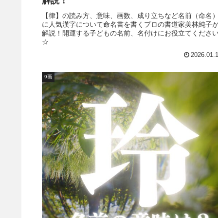
解説！
【律】の読み方、意味、画数、成り立ちなど名前（命名
に人気漢字について命名書を書くプロの書道家美林純子
解説！開運する子どもの名前、名付けにお役立てくださ
☆
2026.01.
9画