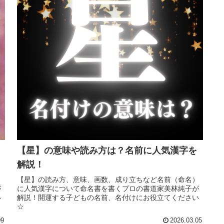
【星】の意味や読み方は？名前に人気漢字を
解説！
）
【星】の読み方、意味、画数、成り立ちなど名前（命名）
が
に人気漢字について命名書を書くプロの書道家美林純子が
い
解説！開運する子どもの名前、名付けにお役立てください
☆
09
2026.03.05