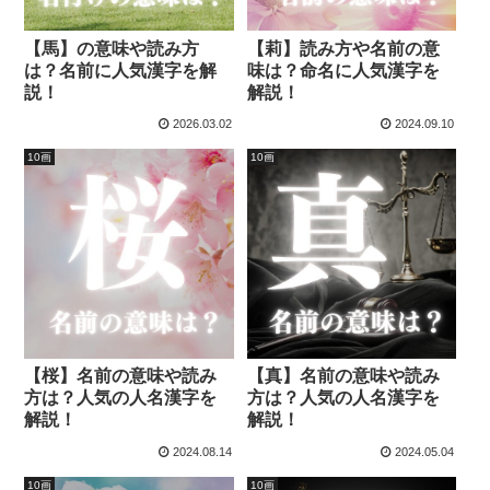
【馬】の意味や読み方
【莉】読み方や名前の意
は？名前に人気漢字を解
味は？命名に人気漢字を
説！
解説！
2026.03.02
2024.09.10
10画
10画
【桜】名前の意味や読み
【真】名前の意味や読み
方は？人気の人名漢字を
方は？人気の人名漢字を
解説！
解説！
2024.08.14
2024.05.04
10画
10画