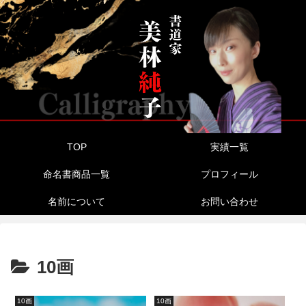
TOP
実績一覧
命名書商品一覧
プロフィール
名前について
お問い合わせ
10画
10画
10画