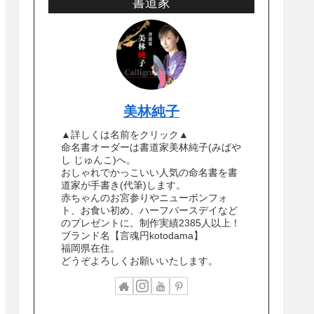
書道家
美林純子
▲詳しくは名前をクリック▲
命名書オーダーは書道家美林純子(みばや
し じゅんこ)へ。
おしゃれでかっこいい人気の命名書を書
道家が手書き(代筆)します。
赤ちゃんのお宮参りやニューボンフォ
ト、お食い初め、ハーフバースデイなど
のプレゼントに。制作実績2385人以上！
ブランド名【言魂円kotodama】
福岡県在住。
どうぞよろしくお願いいたします。