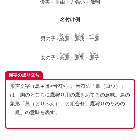
優美・自由・力強い・飛翔
名付け例
あやたか
おうが
かずたか
男の子
♂
綾鷹
・
鷹我
・
一鷹
みたか
ようか
たかこ
女の子
♀
美鷹
・
鷹果
・
鷹子
漢字の成り立ち
形声文字（鳥＋雁<音符>）。音符の「雁（ヨウ）」
は、胸のところに鷹狩り用の鷹をあてるの意味。鳥の
象形「鳥（とりへん）」と組合せ、鷹狩りのための
「鷹」の意味を表す。