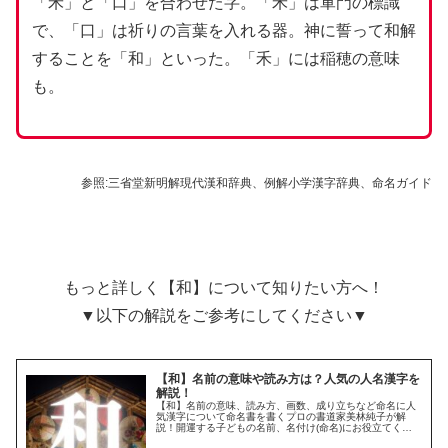
「禾」と「口」を合わせた字。「禾」は軍門の標識
で、「口」は祈りの言葉を入れる器。神に誓って和解
することを「和」といった。「禾」には稲穂の意味
も。
参照:三省堂新明解現代漢和辞典、例解小学漢字辞典、命名ガイド
もっと詳しく【和】について知りたい方へ！
▼以下の解説をご参考にしてください▼
【和】名前の意味や読み方は？人気の人名漢字を
解説！
【和】名前の意味、読み方、画数、成り立ちなど命名に人
気漢字について命名書を書くプロの書道家美林純子が解
説！開運する子どもの名前、名付け(命名)にお役立てくだ
さい☆