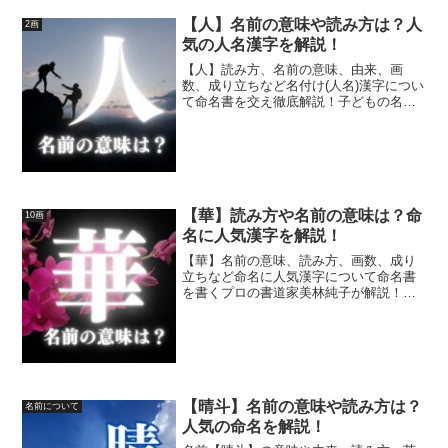
【人】名前の意味や読み方は？人
2画
気の人名漢字を解説！
【人】読み方、名前の意味、由来、画
数、成り立ちなど名付け(人名)漢字につい
て命名書を交え徹底解説！子どもの名
前、名付け(命名)に関するお悩みを解決し
ちゃいます☆
【華】読み方や名前の意味は？命
10画
名に人気漢字を解説！
【華】名前の意味、読み方、画数、成り
立ちなど命名に人気漢字について命名書
を書くプロの書道家美林純子が解説！開
運する子どもの名前、名付け(命名)にお役
立てください☆
【晴斗】名前の意味や読み方は？
名前について
人気の命名を解説！