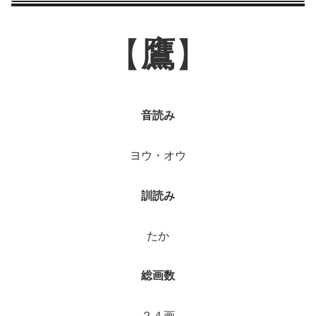
【
鷹
】
音読み
ヨウ・オウ
訓読み
たか
総画数
２４画