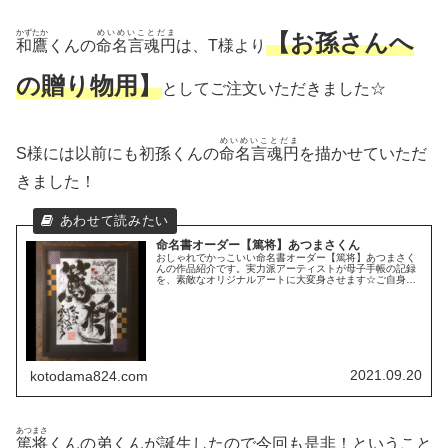
かずたか
めいめいことだま
【お孫さんへ
和鷹
くんの
命名言魂円
は、T様より
の贈り物用】
としてご注文いただきました☆
めいめいことだま
S様には以前にも初孫くんの
命名言魂円
を描かせていただ
きました！
命名書オーダー【篤将】あつまさくん
おしゃれでかっこいい命名書オーダー【篤将】あつまさく
んの作品紹介です。実力派アーティストが母子手帳の記録
を、素敵なオリジナルアートに大変身させます☆ご自身の
お子様やお孫様への最初の贈り物、ご友人様への出産祝い
に大人気！！
2021.09.20
kotodama824.com
あつまさ
篤将
くんの弟くんが誕生したので今回も是非！ということ