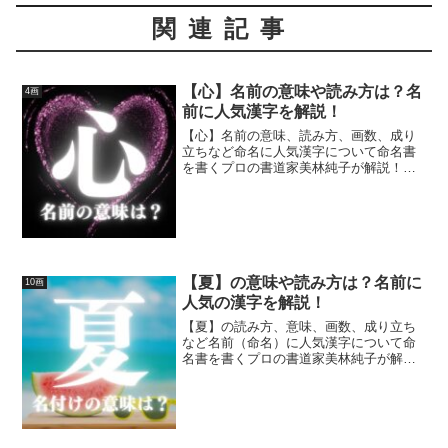
関連記事
【心】名前の意味や読み方は？名
4画
前に人気漢字を解説！
【心】名前の意味、読み方、画数、成り
立ちなど命名に人気漢字について命名書
を書くプロの書道家美林純子が解説！開
運する子どもの名前、名付け(命名)にお役
立てください☆
【夏】の意味や読み方は？名前に
10画
人気の漢字を解説！
【夏】の読み方、意味、画数、成り立ち
など名前（命名）に人気漢字について命
名書を書くプロの書道家美林純子が解
説！開運する子どもの名前、名付けにお
役立てください☆