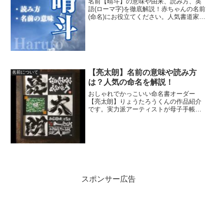
名前【晴斗】の意味や由来、読み方、英
語(ローマ字)を徹底解説！赤ちゃんの名前
(命名)にお役立てください。人気書道家美
林純子がオーダーで代筆したおしゃれで
かっこいい命名書も紹介！
【亮太朗】名前の意味や読み方
名前について
は？人気の命名を解説！
おしゃれでかっこいい命名書オーダー
【亮太朗】りょうたろうくんの作品紹介
です。実力派アーティストが母子手帳の
記録を、素敵なオリジナルアートに大変
身させます☆ご自身のお子様やお孫様へ
の最初の贈り物、ご友人様への出産祝い
に大人気！！
スポンサー広告