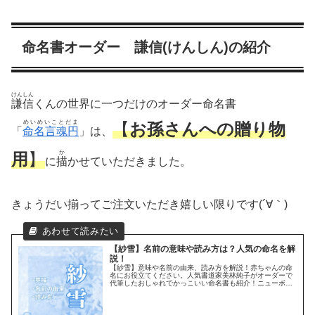
命名書オーダー 謙信(けんしん)の紹介
けんしん
謙信
くんの世界に一つだけのオーダー命名書
めいめいことだま
【
お孫さんへの贈り物
「
命名言魂円
」は、
か
用
】
に
描
かせていただきました。
きょうだい揃ってご注文いただき嬉しい限りです(´∀｀)
【紗雪】名前の意味や読み方は？人気の命名を解
説！
【紗雪】意味や名前の由来、読み方を解説！赤ちゃんの命
名にお役立てください。人気書道家美林純子がオーダーで
代筆したおしゃれでかっこいい命名書も紹介！ニューボー
ンフォトやお宮参り、初節句、出産祝い、お孫さんのプレ
ゼントに人気☆