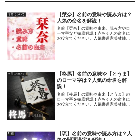
【栞奈】名前の意味や読み方は？
名前について
人気の命名を解説！
名前【栞奈】の意味や由来、読み方やロ
ーマ字など徹底解説！赤ちゃんの命名に
お役立てください。人気書道家美林純子
がオーダーで代筆したおしゃれでかっこ
いい命名書も紹介！ニューボーンフォト
やお宮参り、初節句、出産祝い、お孫さ
んのプレゼントに人気☆
【柊馬】名前の意味や【とうま】
名前について
のローマ字は？人気の命名を解
説！
名前【柊馬】の意味や由来【とうま】の
ローマ字を徹底解説！赤ちゃんの命名に
お役立てください。人気書道家美林純子
がオーダーで代筆したおしゃれでかっこ
いい命名書も紹介！ニューボーンフォト
やお宮参り、初節句、出産祝い、お孫さ
んのプレゼントに人気☆
【琉】名前の意味や読み方は？人
11画
気の開運漢字を解説！