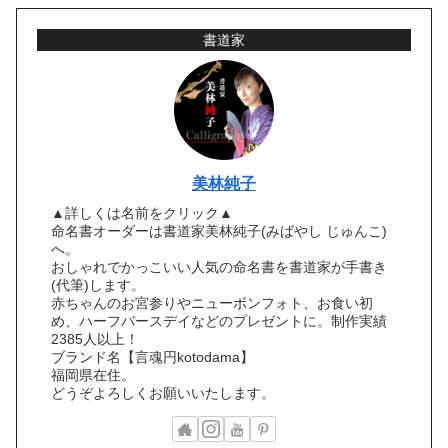
書道家
美林純子
▲詳しくは名前をクリック▲
命名書オーダーは書道家美林純子(みばやし じゅんこ)
へ。
おしゃれでかっこいい人気の命名書を書道家が手書き
(代筆)します。
赤ちゃんのお宮参りやニューボンフォト、お食い初
め、ハーフバースデイなどのプレゼントに。制作実績
2385人以上！
ブランド名【言魂円kotodama】
福岡県在住。
どうぞよろしくお願いいたします。