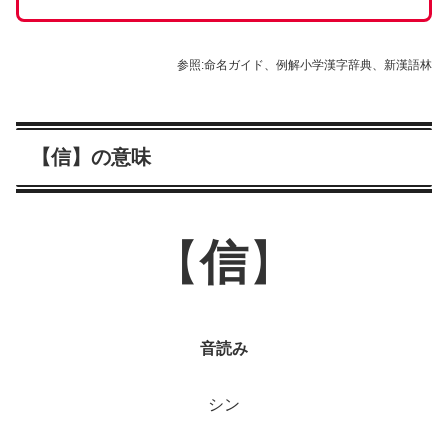
参照:命名ガイド、例解小学漢字辞典、新漢語林
【信】の意味
【
信
】
音読み
シン