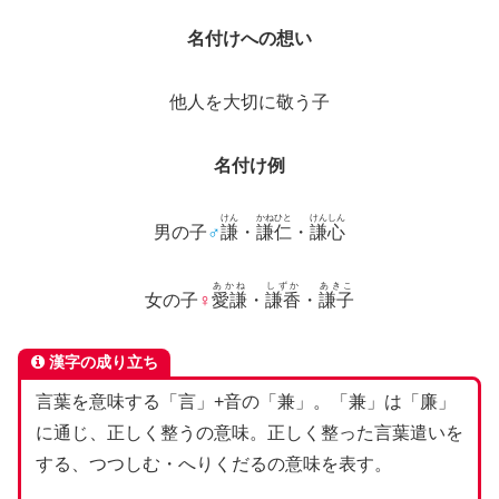
名付けへの想い
他人を大切に敬う子
名付け例
けん
かねひと
けんしん
男の子
♂
謙
・
謙仁
・
謙心
あかね
しずか
あきこ
女の子
♀
愛謙
・
謙香
・
謙子
漢字の成り立ち
言葉を意味する「言」+音の「兼」。「兼」は「廉」
に通じ、正しく整うの意味。正しく整った言葉遣いを
する、つつしむ・へりくだるの意味を表す。