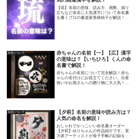
【琉】名前の意味、読み方、画数、成り
立ちなど命名に人気漢字について命名書
を書くプロの書道家美林純子が解説！開
運する子どもの名前、名付け(命名)にお役
立てください☆
赤ちゃんの名前【一】【広】漢字
名前について
の意味は？【いちひろ】くんの命
名書で解説！
赤ちゃんの名前について完全解説！赤ち
ゃんの名付けにお役立てください。出産
祝いやお孫さんへの贈り物に大人気！！
世界に一つだけの命名書 命名言魂円(めい
めいことだま) 一広くんを紹介☆
【夕莉】名前の意味や読み方は？
名前について
人気の命名を解説！
おしゃれでかっこいい命名書オーダー
【夕莉】ゆりちゃんの作品紹介です。実
力派アーティストが母子手帳の記録を、