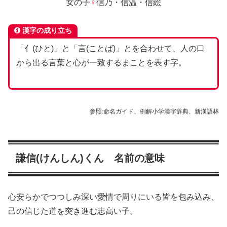
女の子
♀
信乃
・
信温
・
信絵
漢字の成り立ち
「亻(ひと)」と「言(ことば)」とを合わせて、人の口
から出る言葉と心が一致するまことを表す字。
参照:命名ガイド、例解小学漢字辞典、新漢語林
謙信(けんしん)くん 名前の意味
心安らかでつつしみ深い愛情で周りにいる皆を包み込み、
己の信じた道を突き進む志高い子。