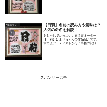
素敵なオリジナルアートに大変身させま
す☆ご自身のお子様やお孫様への最初の
贈り物、ご友人様への出産祝いに大人
気！！
【日莉】名前の読み方や意味は？
名前について
人気の命名を解説！
おしゃれでかっこいい命名書オーダー
【日莉】ひまりちゃんの作品紹介です。
実力派アーティストが母子手帳の記録
を、素敵なオリジナルアートに大変身さ
せます☆ご自身のお子様やお孫様への最
初の贈り物、ご友人様への出産祝いに大
人気！！
スポンサー広告