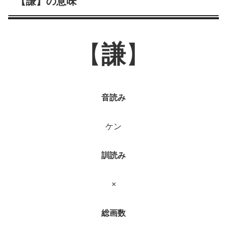
【謙】の意味
【
謙
】
音読み
ケン
訓読み
×
総画数