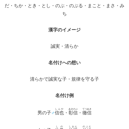
だ・ちか・とき・とし・のぶ・のぶる・まこと・まさ・み
ち
漢字のイメージ
誠実・清らか
名付けへの想い
清らかで誠実な子・規律を守る子
名付け例
しんや
あきのぶ
てつあき
男の子
♂
信也
・
彰信
・
徹信
しの
しおん
のぶえ