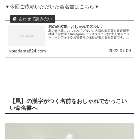
▼今回ご依頼いただいた命名書はこちら▼
君の命名書、おしゃれでズルい。
君の命名書、おしゃれでズルい。人気の命名書を書道家美
林純子が代筆！Instagram(インスタグラム)で大人気☆ニュ
ーボーンフォトやお宮参りの撮影が映える命名書です。赤
ちゃんの出産祝いやご自宅用、お孫さんや甥っ子さん姪っ
子さんへのお誕生祝いに評判で喜ばれている大切な節目を
彩る演出品。
2022.07.09
kotodama824.com
【凰】の漢字がつく名前をおしゃれでかっこい
い命名書へ