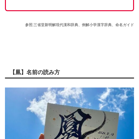
参照:三省堂新明解現代漢和辞典、例解小学漢字辞典、命名ガイド
【凰】名前の読み方