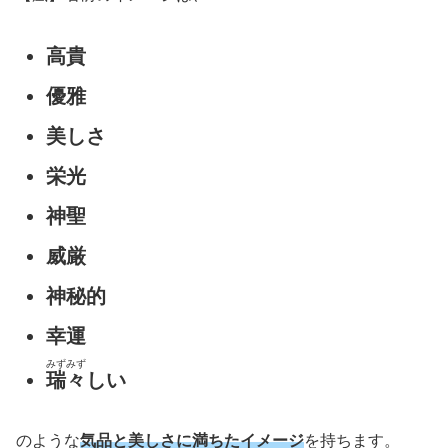
高貴
優雅
美しさ
栄光
神聖
威厳
神秘的
幸運
みずみず
瑞々
しい
のような
気品と美しさに満ちたイメージ
を持ちます。