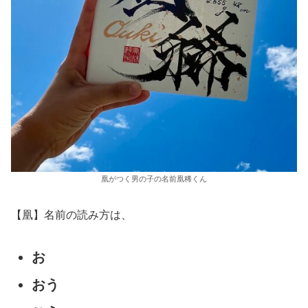
凰がつく男の子の名前凰稀くん
【凰】名前の読み方は、
お
おう