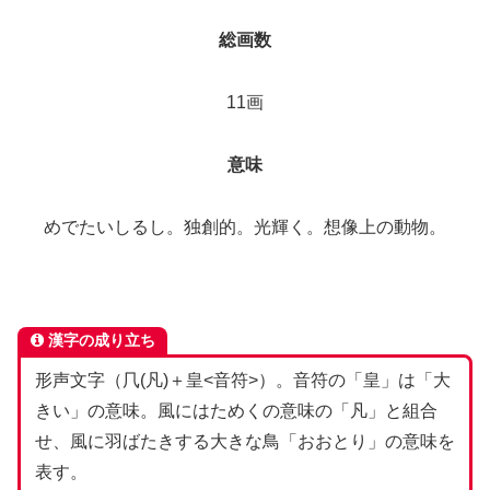
総画数
11画
意味
めでたいしるし。独創的。光輝く。想像上の動物。
漢字の成り立ち
形声文字（⺇(凡)＋皇<音符>）。音符の「皇」は「大
きい」の意味。風にはためくの意味の「凡」と組合
せ、風に羽ばたきする大きな鳥「おおとり」の意味を
表す。