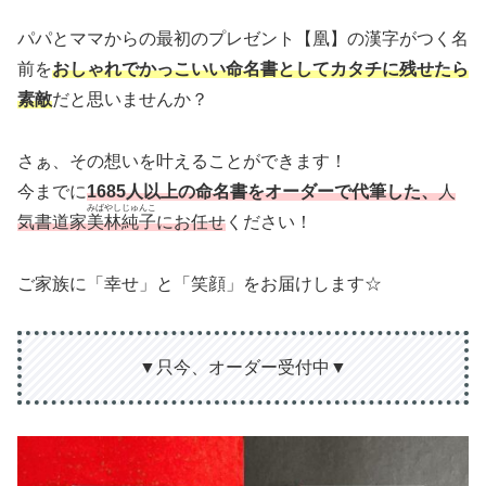
パパとママからの最初のプレゼント【凰】の漢字がつく名
前を
おしゃれでかっこいい命名書としてカタチに残せたら
素敵
だと思いませんか？
さぁ、その想いを叶えることができます！
今までに
1685人以上の命名書をオーダーで代筆した
、
人
みばやしじゅんこ
気書道家
美林純子
にお任せ
ください！
ご家族に「幸せ」と「笑顔」をお届けします☆
▼只今、オーダー受付中▼