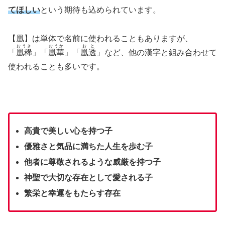
てほしい
という期待も込められています。
【凰】は単体で名前に使われることもありますが、
おうき
おうか
おと
「
凰稀
」「
凰華
」「
凰透
」など、他の漢字と組み合わせて
使われることも多いです。
高貴で美しい心を持つ子
優雅さと気品に満ちた人生を歩む子
他者に尊敬されるような威厳を持つ子
神聖で大切な存在として愛される子
繁栄と幸運をもたらす存在