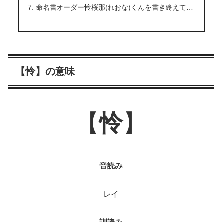
命名書オーダー怜桜那(れおな)くんを書き終えて…
【怜】の意味
【
怜
】
音読み
レイ