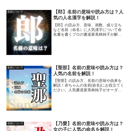
【郎】名前の意味や読み方は？人
名前について
気の人名漢字を解説！
【郎】の読み方、意味、画数、成り立ち
など名前（命名）に人気漢字について命
名書を書くプロの書道家美林純子が解
説！開運する子どもの名前、名付けにお
役立てください☆
【聖那】名前の意味や読み方は？
名前について
人気の名前を解説！
【聖那】の読み方、名前の意味や由来を
解説！赤ちゃんの名前(命名)にお役立てく
ださい。人気書道家美林純子がオーダー
で代筆したおしゃれでかっこいい命名書
も紹介！
【乃愛】名前の意味や読み方は？
名前について
女の子に人気の命名を解説！