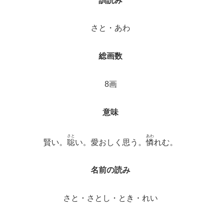
訓読み
さと・あわ
総画数
8画
意味
さと
あわ
賢い。
聡
い。愛おしく思う。
憐
れむ。
名前の読み
さと・さとし・とき・れい