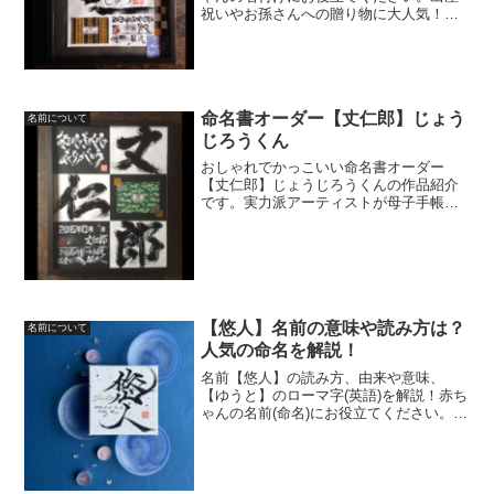
祝いやお孫さんへの贈り物に大人気！！
世界に一つだけの命名書 命名言魂円(めい
めいことだま) 紫生くんを紹介☆
命名書オーダー【丈仁郎】じょう
名前について
じろうくん
おしゃれでかっこいい命名書オーダー
【丈仁郎】じょうじろうくんの作品紹介
です。実力派アーティストが母子手帳の
記録を、素敵なオリジナルアートに大変
身させます☆ご自身のお子様やお孫様へ
の最初の贈り物、ご友人様への出産祝い
に大人気！！
【悠人】名前の意味や読み方は？
名前について
人気の命名を解説！
名前【悠人】の読み方、由来や意味、
【ゆうと】のローマ字(英語)を解説！赤ち
ゃんの名前(命名)にお役立てください。人
気書道家美林純子がオーダーで代筆した
おしゃれでかっこいい命名書も紹介！