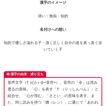
漢字のイメージ
清い・無垢・知的
名付けへの想い
知的で優しさ溢れる子・清く正しく自分の道を真っ直ぐ歩
いていく子
漢字の由来・成り立ち
形声文字（忄(心)＋令<音符>）。音符の「令」は澄み
透るの意味。「心」を表す「忄（りっしんべん）」と
組合せ、「心が澄む」「さとい」の意味を表す。ま
た、同じ読みを持つ「憐（レン）」に通じて「あわれ