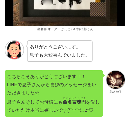
命名書 オーダー かっこいい怜桜那くん
ありがとうございます。
息子も大変喜んでいました。
こちらこそありがとうございます！！
LINEで息子さんから喜びのメッセージをい
ただきました☆
美林 純子
めいめいことだま
息子さんそしてお母様にも
命名言魂円
を愛し
ていただけ本当に嬉しいです(*˘︶˘*).｡.:*♡