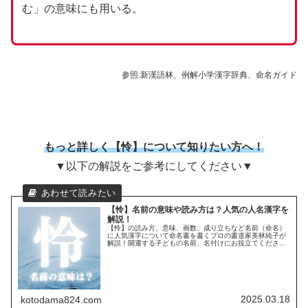
む」の意味にも用いる。
参照:新漢語林、例解小学漢字辞典、命名ガイド
もっと詳しく【怜】について知りたい方へ！
▼以下の解説をご参考にしてください▼
【怜】名前の意味や読み方は？人気の人名漢字を
解説！
【怜】の読み方、意味、画数、成り立ちなど名前（命名）
に人気漢字について命名書を書くプロの書道家美林純子が
解説！開運する子どもの名前、名付けにお役立てください
☆
2025.03.18
kotodama824.com