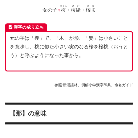
さくら
さお
さき
女の子
♀
桜
・
桜緒
・
桜咲
漢字の成り立ち
元の字は「櫻」で、「木」が形、「嬰」は小さいこと
を意味し、桃に似た小さい実のなる桜を桜桃（おうと
う）と呼ぶようになった事から。
参照:新漢語林、例解小学漢字辞典、命名ガイド
【那】の意味