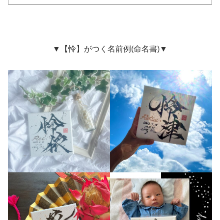
▼【怜】がつく名前例(命名書)▼