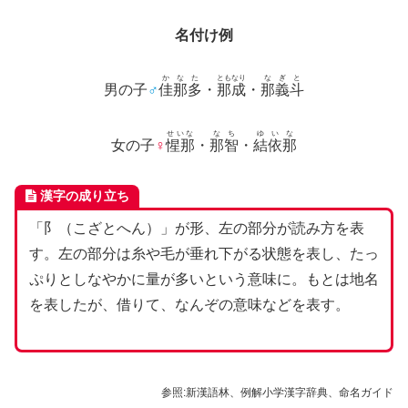
名付け例
かなた
ともなり
なぎと
男の子
♂
佳那多
・
那成
・
那義斗
せいな
なち
ゆいな
女の子
♀
惺那
・
那智
・
結依那
漢字の成り立ち
「阝（こざとへん）」が形、左の部分が読み方を表
す。左の部分は糸や毛が垂れ下がる状態を表し、たっ
ぷりとしなやかに量が多いという意味に。もとは地名
を表したが、借りて、なんぞの意味などを表す。
参照:新漢語林、例解小学漢字辞典、命名ガイド