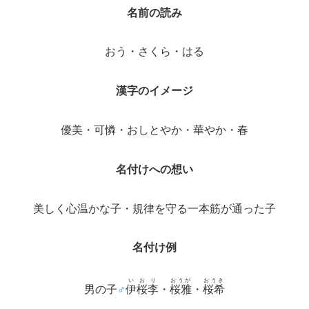
名前の読み
おう・さくら・はる
漢字のイメージ
優美・可憐・おしとやか・華やか・春
名付けへの想い
美しく心温かな子・規律を守る一本筋が通った子
名付け例
いおり
おうが
おうき
男の子
♂
伊桜李
・
桜雅
・
桜希