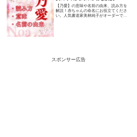
【乃愛】の意味や名前の由来、読み方を
解説！赤ちゃんの命名にお役立てくださ
い。人気書道家美林純子がオーダーで代
筆したおしゃれでかっこいい命名書も紹
介！ニューボーンフォトやお宮参り、初
節句、出産祝い、お孫さんのプレゼント
に人気☆
スポンサー広告