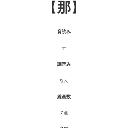
【
那
】
音読み
ナ
訓読み
なん
総画数
７画