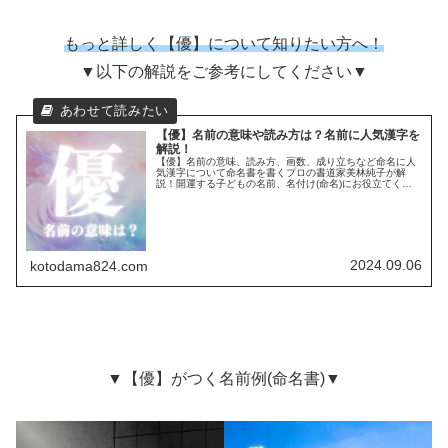
もっと詳しく【優】について知りたい方へ！
▼以下の解説をご参考にしてください▼
【優】名前の意味や読み方は？名前に人気漢字を
解説！
【優】名前の意味、読み方、画数、成り立ちなど命名に人
気漢字について命名書を書くプロの書道家美林純子が解
説！開運する子どもの名前、名付け(命名)にお役立てくだ
さい☆
2024.09.06
kotodama824.com
▼【優】がつく名前例(命名書)▼