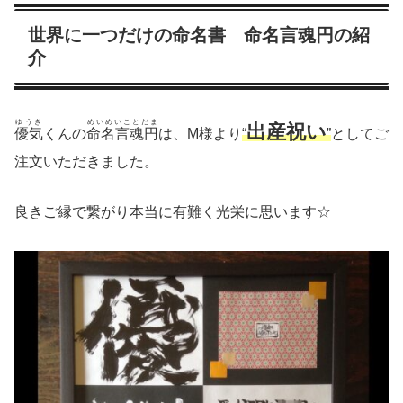
世界に一つだけの命名書 命名言魂円の紹
介
ゆうき
めいめいことだま
出産祝い
優気
くんの
命名言魂円
は、M様より
“
”
としてご
注文いただきました。
良きご縁で繋がり本当に有難く光栄に思います☆