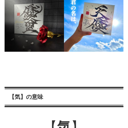
【気】の意味
【
気
】