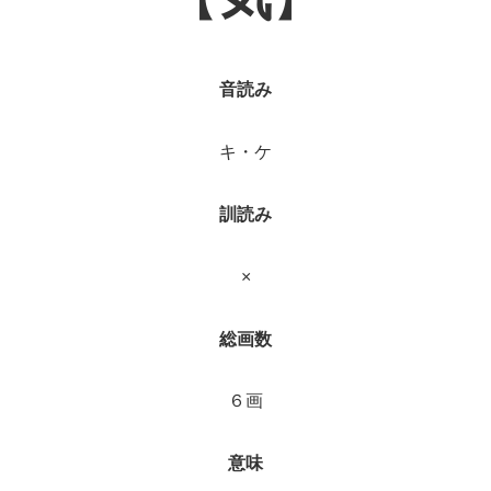
音読み
キ・ケ
訓読み
×
総画数
６画
意味