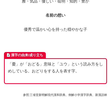
雅・気品・優しい・聡明・知的・豊か
名前の想い
優秀で温かい心を持った穏やかな子
漢字の由来/
成り立ち
「憂」が「おどる」意味と「ユウ」という読み方をし
めしている。おどりをする人を表す字。
参照:三省堂新明解現代漢和辞典、例解小学漢字辞典、新漢語林