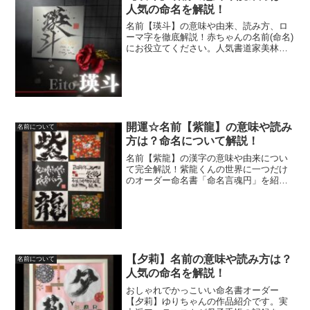
人気の命名を解説！
名前【瑛斗】の意味や由来、読み方、ロ
ーマ字を徹底解説！赤ちゃんの名前(命名)
にお役立てください。人気書道家美林純
子がオーダーで代筆したおしゃれでかっ
こいい瑛斗くんの命名書も紹介！
開運☆名前【紫龍】の意味や読み
名前について
方は？命名について解説！
名前【紫龍】の漢字の意味や由来につい
て完全解説！紫龍くんの世界に一つだけ
のオーダー命名書「命名言魂円」を紹介
☆出産祝いやお孫さんへの贈り物に大人
気！！
【夕莉】名前の意味や読み方は？
名前について
人気の命名を解説！
おしゃれでかっこいい命名書オーダー
【夕莉】ゆりちゃんの作品紹介です。実