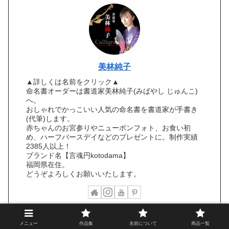
美林純子
▲詳しくは名前をクリック▲
命名書オーダーは書道家美林純子(みばやし じゅんこ)
へ。
おしゃれでかっこいい人気の命名書を書道家が手書き
(代筆)します。
赤ちゃんのお宮参りやニューボンフォト、お食い初
め、ハーフバースデイなどのプレゼントに。制作実績
2385人以上！
ブランド名【言魂円kotodama】
福岡県在住。
どうぞよろしくお願いいたします。
メニュー
作品集
名前について
商品一覧