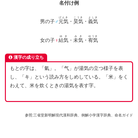
名付け例
げんき
こうき
よしき
男の子
♂
元気
・
昊気
・
義気
ゆき
みき
ゆうき
女の子
♀
結気
・
未気
・
宥気
漢字の成り立ち
もとの字は、「氣」。「气」が湯気の立つ様子を表
し、「キ」という読み方をしめしている。「米」をく
わえて、米を炊くときの湯気を表す字。
参照:三省堂新明解現代漢和辞典、例解小学漢字辞典、命名ガイド