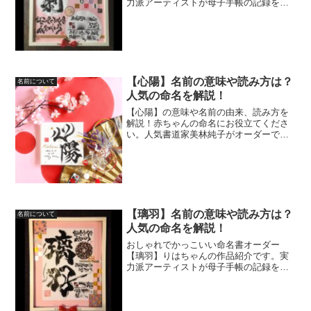
力派アーティストが母子手帳の記録を、
素敵なオリジナルアートに大変身させま
す☆ご自身のお子様やお孫様への最初の
贈り物、ご友人様への出産祝いに大人
気！！
【心陽】名前の意味や読み方は？
名前について
人気の命名を解説！
【心陽】の意味や名前の由来、読み方を
解説！赤ちゃんの命名にお役立てくださ
い。人気書道家美林純子がオーダーで代
筆したおしゃれでかっこいい命名書も紹
介！ニューボーンフォトやお宮参り、初
節句、出産祝い、お孫さんのプレゼント
に人気☆
【璃羽】名前の意味や読み方は？
名前について
人気の命名を解説！
おしゃれでかっこいい命名書オーダー
【璃羽】りはちゃんの作品紹介です。実
力派アーティストが母子手帳の記録を、
素敵なオリジナルアートに大変身させま
す☆ご自身のお子様やお孫様への最初の
贈り物、ご友人様への出産祝いに大人