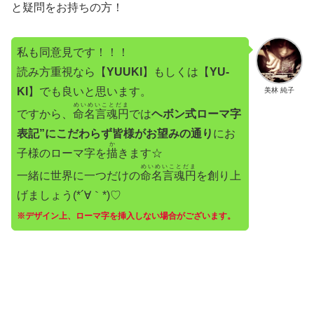
と疑問をお持ちの方！
私も同意見です！！！
読み方重視なら【
YUUKI
】もしくは【
YU-
KI
】でも良いと思います。
美林 純子
めいめいことだま
ですから、
命名言魂円
では
ヘボン式ローマ字
表記”にこだわらず皆様がお望みの通り
にお
か
子様のローマ字を
描
きます☆
めいめいことだま
一緒に世界に一つだけの
命名言魂円
を創り上
げましょう(*´∀｀*)♡
※デザイン上、ローマ字を挿入しない場合がございます。