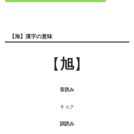
【旭】漢字の意味
【
旭
】
音読み
キョク
訓読み