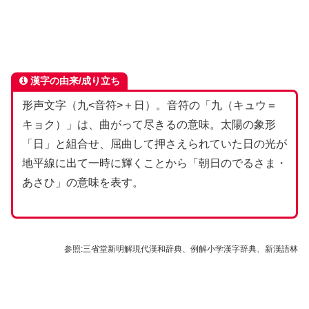
漢字の由来/成り立ち
形声文字（九<音符>＋日）。音符の「九（キュウ＝
キョク）」は、曲がって尽きるの意味。太陽の象形
「日」と組合せ、屈曲して押さえられていた日の光が
地平線に出て一時に輝くことから「朝日のでるさま・
あさひ」の意味を表す。
参照:三省堂新明解現代漢和辞典、例解小学漢字辞典、新漢語林