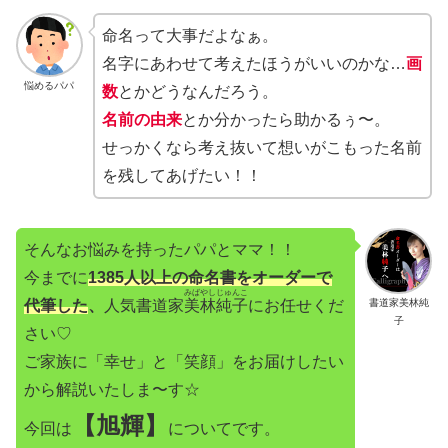
命名って大事だよなぁ。
名字にあわせて考えたほうがいいのかな…
画
悩めるパパ
数
とかどうなんだろう。
名前の由来
とか分かったら助かるぅ〜。
せっかくなら考え抜いて想いがこもった名前
を残してあげたい！！
そんなお悩みを持ったパパとママ！！
今までに
1385人以上の命名書をオーダーで
みばやしじゅんこ
代筆した
、
人気書道家
美林純子
にお任せくだ
書道家美林純
子
さい♡
ご家族に「幸せ」と「笑顔」をお届けしたい
から解説いたしま〜す☆
【旭輝】
今回は
についてです。