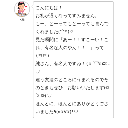
こんにちは！
お礼が遅くなってすみません。
K様
もー、とーってもとーっても喜んで
*)♡
くれました(*´˘
見た瞬間に『あー！！すごーい！
こ
』って
れ、有名な人のやん！！！
(*Ü*)
有名人ですね！(o´罒
純さん、
o)ﾆﾋﾋ
♡
違う友達のところにうまれるのでそ
のときもぜひ、お願いいたします(❁
´3`❁) ♡
ほんとに、ほんとにありがとうござ
いました٩(๑ơ∀ơ)۶♡