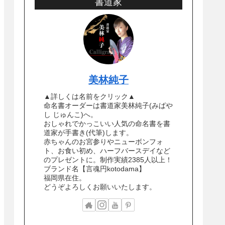
書道家
美林純子
▲詳しくは名前をクリック▲
命名書オーダーは書道家美林純子(みばや
し じゅんこ)へ。
おしゃれでかっこいい人気の命名書を書
道家が手書き(代筆)します。
赤ちゃんのお宮参りやニューボンフォ
ト、お食い初め、ハーフバースデイなど
のプレゼントに。制作実績2385人以上！
ブランド名【言魂円kotodama】
福岡県在住。
どうぞよろしくお願いいたします。