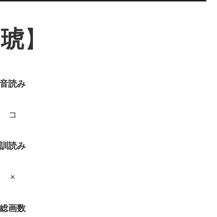
【
琥
】
音読み
コ
訓読み
×
総画数