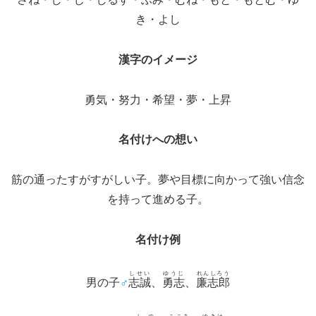
き・よし
漢字のイメージ
勇気・努力・希望・夢・上昇
名付けへの想い
筋の通ったすがすがしい子。夢や目標に向かって強い信念
を持って進める子。
名付け例
しせい
ゆうじ
れんしろう
男の子
♂
志誠
、
勇志
、
廉志郎