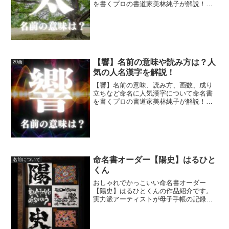
を書くプロの書道家美林純子が解説！開
運する子どもの名前、名付け(命名)にお役
立てください☆
【響】名前の意味や読み方は？人
20画
気の人名漢字を解説！
【響】名前の意味、読み方、画数、成り
立ちなど命名に人気漢字について命名書
を書くプロの書道家美林純子が解説！開
運する子どもの名前、名付け(命名)にお役
立てください☆
命名書オーダー【陽史】はるひと
名前について
くん
おしゃれでかっこいい命名書オーダー
【陽史】はるひとくんの作品紹介です。
実力派アーティストが母子手帳の記録
を、素敵なオリジナルアートに大変身さ
せます☆ご自身のお子様やお孫様への最
初の贈り物、ご友人様への出産祝いに大