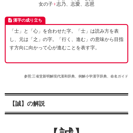
しの
ここあ
ゆきは
女の子
♀
志乃
、
志愛
、
志琶
漢字の成り立ち
「士」と「心」を合わせた字。「士」は読み方を表
し、元は「之」の字。「行く、進む」の意味から目指
す方向に向かって心が進むことを表す字。
参照:三省堂新明解現代漢和辞典、例解小学漢字辞典、命名ガイド
【誠】の解説