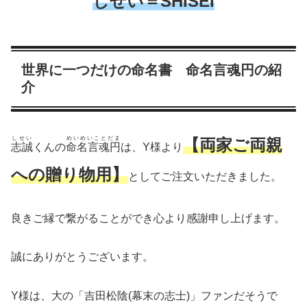
しせい＝SHISEI
世界に一つだけの命名書 命名言魂円の紹
介
しせい
めいめいことだま
【両家ご両親
志誠
くんの
命名言魂円
は、Y様より
への贈り物用】
としてご注文いただきました。
良きご縁で繋がることができ心より感謝申し上げます。
誠にありがとうございます。
Y様は、大の「吉田松陰(幕末の志士)」ファンだそうで