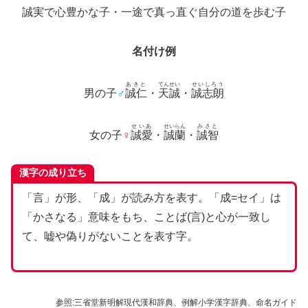
誠実で心豊かな子・一途で真っ直ぐ自分の道を歩む子
名付け例
あきと
てんせい
せいしろう
男の子
♂
誠仁
・
天誠
・
誠志朗
せいあ
せいらん
みさと
女の子
♀
誠愛
・
誠蘭
・
誠智
漢字の成り立ち
「言」が形、「成」が読み方を表す。「成=セイ」は
「かさなる」意味をもち、ことば(言)と心が一致し
て、嘘や偽りがないことを表す字。
参照:三省堂新明解現代漢和辞典、例解小学漢字辞典、命名ガイド