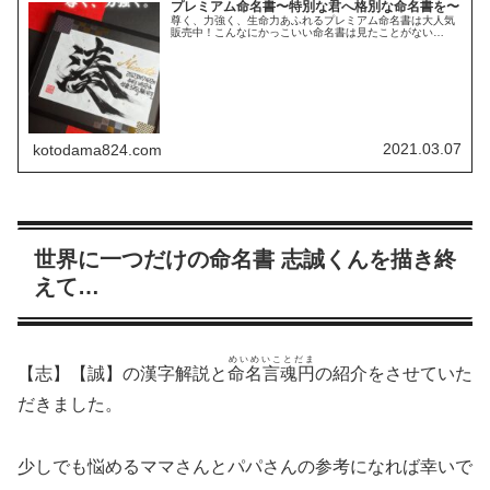
プレミアム命名書〜特別な君へ格別な命名書を〜
尊く、力強く、生命力あふれるプレミアム命名書は大人気
販売中！こんなにかっこいい命名書は見たことがない…
2021.03.07
kotodama824.com
世界に一つだけの命名書 志誠くんを描き終
えて…
めいめいことだま
【志】【誠】の漢字解説と
命名言魂円
の紹介をさせていた
だきました。
少しでも悩めるママさんとパパさんの参考になれば幸いで