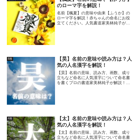
のローマ字を解説！
名前【楓夏】の意味や由来【ふうか】の
ローマ字を解説！赤ちゃんの命名にお役
立てください。人気書道家美林純子がオ
ーダーで代筆したおしゃれでかっこいい
命名書も紹介！ニューボーンフォトやお
宮参り、初節句、出産祝い、お孫さんの
プレゼントに人気☆
【昊】名前の意味や読み方は？人
8画
気の人名漢字を解説！
【昊】名前の意味、読み方、画数、成り
立ちなど命名に人気漢字について命名書
を書くプロの書道家美林純子が解説！開
運する子どもの名前、名付け(命名)にお役
立てください☆
【太】名前の意味や読み方は？人
4画
気の人名漢字を解説！
【太】名前の意味、読み方、画数、成り
立ちなど命名に人気漢字について命名書