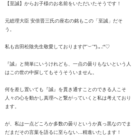
【至誠】からお子様のお名前をいただいたそうです！
元総理大臣 安倍晋三氏の座右の銘もこの「至誠」だそ
う。
私も吉田松陰先生敬愛しております(*˘︶˘*).｡.:*♡
『誠』と簡単にいうけれども、一点の曇りもないという人
はこの世の中探してもそうそういません。
何を差し置いても『誠』を貫き通すことのできる人こそ
人々の心を動かし真理へと繋がっていくと私は考えており
ます。
が、私は一点どころか多数の曇りというか真っ黒なのでま
だまだその言葉を語るに至らない…精進いたします！