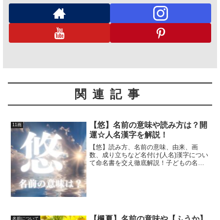
関連記事
【悠】名前の意味や読み方は？開
11画
運☆人名漢字を解説！
【悠】読み方、名前の意味、由来、画
数、成り立ちなど名付け(人名)漢字につい
て命名書を交え徹底解説！子どもの名
前、名付け(命名)に関するお悩みを解決し
ちゃいます☆
【楓夏】名前の意味や【ふうか】
名前について