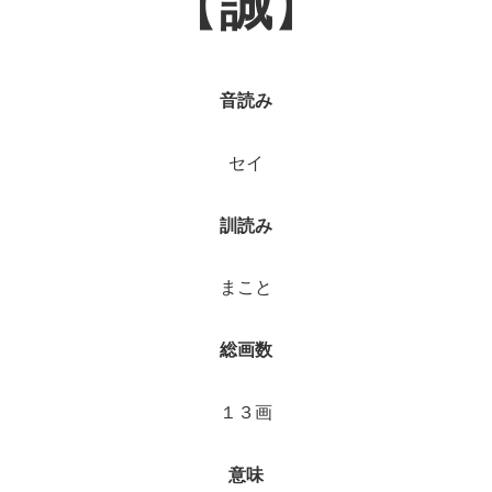
【
誠
】
音読み
セイ
訓読み
まこと
総画数
１３画
意味