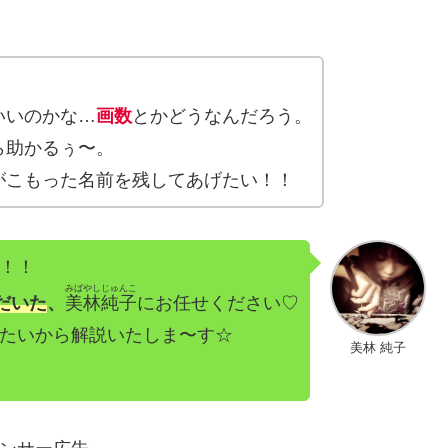
いいのかな…
画数
とかどうなんだろう。
ら助かるぅ〜。
がこもった名前を残してあげたい！！
！！
みばやしじゅんこ
だいた
、
美林純子
にお任せください♡
たいから解説いたしま〜す☆
美林 純子