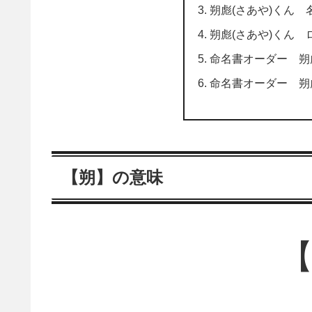
朔彪(さあや)くん 
朔彪(さあや)くん 
命名書オーダー 朔
命名書オーダー 朔
【朔】の意味