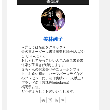
書道家
美林純子
▲詳しくは名前をクリック▲
命名書オーダーは書道家美林純子(みばや
し じゅんこ)へ。
おしゃれでかっこいい人気の命名書を書
道家が手書き(代筆)します。
赤ちゃんのお宮参りやニューボンフォ
ト、お食い初め、ハーフバースデイなど
のプレゼントに。制作実績2385人以上！
ブランド名【言魂円kotodama】
福岡県在住。
どうぞよろしくお願いいたします。