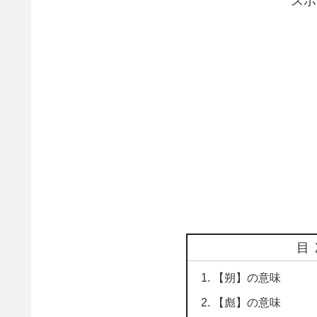
スポ
目
【朔】の意味
【彪】の意味