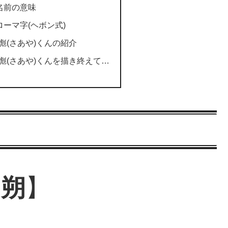
名前の意味
ローマ字(ヘボン式)
彪(さあや)くんの紹介
彪(さあや)くんを描き終えて…
【
朔
】