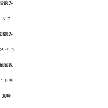
音読み
サク
訓読み
ついたち
総画数
１０画
意味